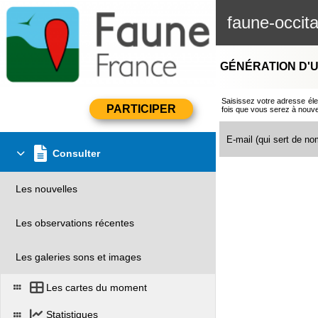
faune-occita
GÉNÉRATION D'U
Saisissez votre adresse éle
fois que vous serez à nouv
E-mail (qui sert de nom
Consulter
Les nouvelles
Les observations récentes
Les galeries sons et images
Les cartes du moment
Statistiques